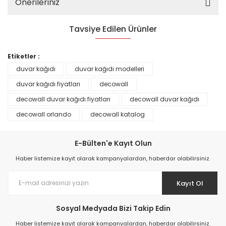
Önerileriniz
Tavsiye Edilen Ürünler
%25
Etiketler :
duvar kağıdı
duvar kağıdı modelleri
duvar kağıdı fiyatları
decowall
decowall duvar kağıdı fiyatları
decowall duvar kağıdı
decowall orlando
decowall katalog
E-Bülten'e Kayıt Olun
Haber listemize kayıt olarak kampanyalardan, haberdar olabilirsiniz.
Kayıt Ol
Prime ArtDECO Duvar Kağıdı Tutkalı 500 gr
Sosyal Medyada Bizi Takip Edin
149,00 TL
Haber listemize kayıt olarak kampanyalardan, haberdar olabilirsiniz.
199,00 TL