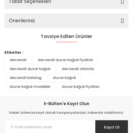
Taksit Seçenekleri
Önerileriniz
Tavsiye Edilen Ürünler
%25
Etiketler :
decowall
decowall duvar kağıdı fiyatları
decowall duvar kağıdı
decowall orlando
decowall katalog
duvar kağıdı
duvar kağıdı modelleri
duvar kağıdı fiyatları
E-Bülten'e Kayıt Olun
Haber listemize kayıt olarak kampanyalardan, haberdar olabilirsiniz.
Kayıt Ol
Prime ArtDECO Duvar Kağıdı Tutkalı 500 gr