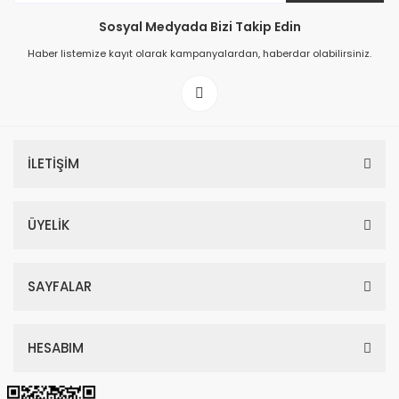
Sosyal Medyada Bizi Takip Edin
149,00 TL
Haber listemize kayıt olarak kampanyalardan, haberdar olabilirsiniz.
199,00 TL
İLETİŞİM
ÜYELİK
SAYFALAR
HESABIM