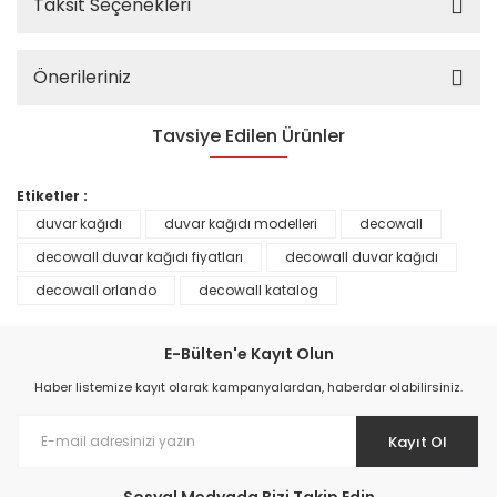
Taksit Seçenekleri
Önerileriniz
Tavsiye Edilen Ürünler
%25
Etiketler :
duvar kağıdı
duvar kağıdı modelleri
decowall
decowall duvar kağıdı fiyatları
decowall duvar kağıdı
decowall orlando
decowall katalog
E-Bülten'e Kayıt Olun
Haber listemize kayıt olarak kampanyalardan, haberdar olabilirsiniz.
Kayıt Ol
Prime ArtDECO Duvar Kağıdı Tutkalı 500 gr