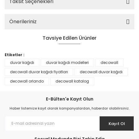
Taksit Seçenekleri
Önerileriniz
Tavsiye Edilen Ürünler
%25
Etiketler :
duvar kağıdı
duvar kağıdı modelleri
decowall
decowall duvar kağıdı fiyatları
decowall duvar kağıdı
decowall orlando
decowall katalog
E-Bülten'e Kayıt Olun
Haber listemize kayıt olarak kampanyalardan, haberdar olabilirsiniz.
Kayıt Ol
Prime ArtDECO Duvar Kağıdı Tutkalı 500 gr