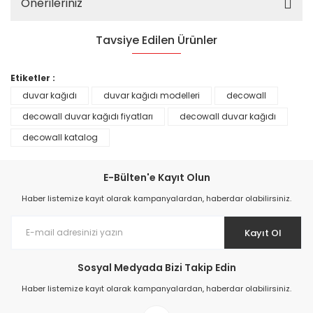
Önerileriniz
Tavsiye Edilen Ürünler
%25
Etiketler :
duvar kağıdı
duvar kağıdı modelleri
decowall
decowall duvar kağıdı fiyatları
decowall duvar kağıdı
decowall katalog
E-Bülten'e Kayıt Olun
Haber listemize kayıt olarak kampanyalardan, haberdar olabilirsiniz.
Kayıt Ol
Prime ArtDECO Duvar Kağıdı Tutkalı 500 gr
Sosyal Medyada Bizi Takip Edin
Haber listemize kayıt olarak kampanyalardan, haberdar olabilirsiniz.
149,00 TL
199,00 TL