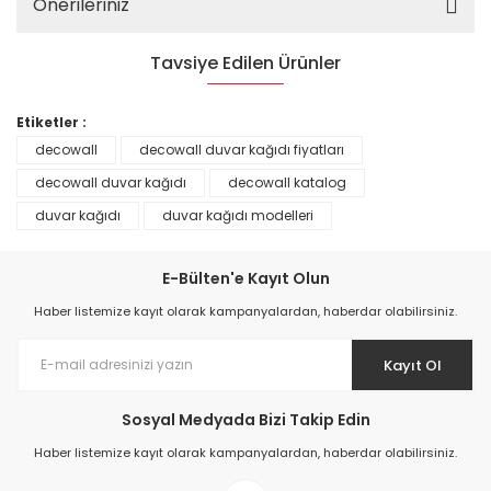
Önerileriniz
Tavsiye Edilen Ürünler
%25
Etiketler :
decowall
decowall duvar kağıdı fiyatları
decowall duvar kağıdı
decowall katalog
duvar kağıdı
duvar kağıdı modelleri
E-Bülten'e Kayıt Olun
Haber listemize kayıt olarak kampanyalardan, haberdar olabilirsiniz.
Kayıt Ol
Prime ArtDECO Duvar Kağıdı Tutkalı 500 gr
Sosyal Medyada Bizi Takip Edin
Haber listemize kayıt olarak kampanyalardan, haberdar olabilirsiniz.
149,00 TL
199,00 TL