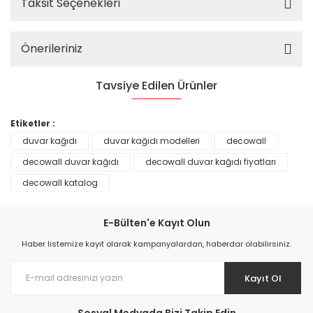
Taksit Seçenekleri
Önerileriniz
Tavsiye Edilen Ürünler
%25
Etiketler :
duvar kağıdı
duvar kağıdı modelleri
decowall
decowall duvar kağıdı
decowall duvar kağıdı fiyatları
decowall katalog
E-Bülten'e Kayıt Olun
Haber listemize kayıt olarak kampanyalardan, haberdar olabilirsiniz.
Kayıt Ol
Prime ArtDECO Duvar Kağıdı Tutkalı 500 gr