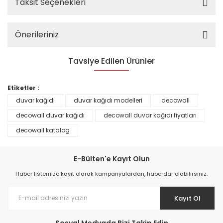
Taksit Seçenekleri
Önerileriniz
Tavsiye Edilen Ürünler
%25
Etiketler :
duvar kağıdı
duvar kağıdı modelleri
decowall
decowall duvar kağıdı
decowall duvar kağıdı fiyatları
decowall katalog
E-Bülten'e Kayıt Olun
Haber listemize kayıt olarak kampanyalardan, haberdar olabilirsiniz.
Kayıt Ol
Prime ArtDECO Duvar Kağıdı Tutkalı 500 gr