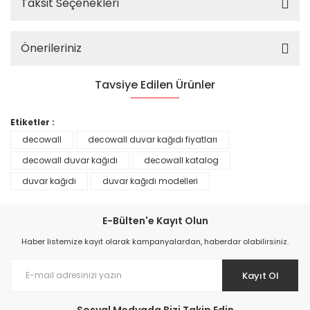
Taksit Seçenekleri
Önerileriniz
Tavsiye Edilen Ürünler
%25
Etiketler :
decowall
decowall duvar kağıdı fiyatları
decowall duvar kağıdı
decowall katalog
duvar kağıdı
duvar kağıdı modelleri
E-Bülten'e Kayıt Olun
Haber listemize kayıt olarak kampanyalardan, haberdar olabilirsiniz.
Kayıt Ol
Prime ArtDECO Duvar Kağıdı Tutkalı 500 gr