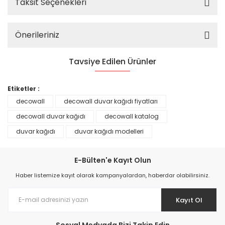
Taksit Seçenekleri
Önerileriniz
Tavsiye Edilen Ürünler
%25
Etiketler :
decowall
decowall duvar kağıdı fiyatları
decowall duvar kağıdı
decowall katalog
duvar kağıdı
duvar kağıdı modelleri
E-Bülten'e Kayıt Olun
Haber listemize kayıt olarak kampanyalardan, haberdar olabilirsiniz.
Kayıt Ol
Prime ArtDECO Duvar Kağıdı Tutkalı 500 gr