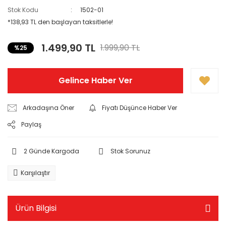
Stok Kodu
1502-01
Kuaför & Güzellik Salonu
*138,93 TL den başlayan taksitlerle!
Kutsal
1.499,90 TL
1.999,90 TL
%25
Melek Kanat
Mermer Desen
Gelince Haber Ver
Müzik Konulu
Arkadaşına Öner
Fiyatı Düşünce Haber Ver
Okul & Teknoloji
Paylaş
Oyun Salonu
2 Günde Kargoda
Stok Sorunuz
Sanat & Soyut
Karşılaştır
Spor & Sağlık
Taraftar
Ürün Bilgisi
Taş & Tuğla Desen