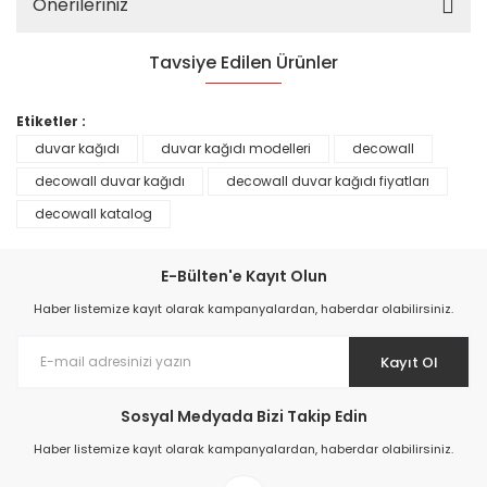
Önerileriniz
Tavsiye Edilen Ürünler
%25
Etiketler :
duvar kağıdı
duvar kağıdı modelleri
decowall
decowall duvar kağıdı
decowall duvar kağıdı fiyatları
decowall katalog
E-Bülten'e Kayıt Olun
Haber listemize kayıt olarak kampanyalardan, haberdar olabilirsiniz.
Kayıt Ol
Prime ArtDECO Duvar Kağıdı Tutkalı 500 gr
Sosyal Medyada Bizi Takip Edin
Haber listemize kayıt olarak kampanyalardan, haberdar olabilirsiniz.
149,00 TL
199,00 TL