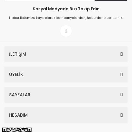
Sosyal Medyada Bizi Takip Edin
149,00 TL
Haber listemize kayıt olarak kampanyalardan, haberdar olabilirsiniz.
199,00 TL
İLETİŞİM
ÜYELİK
SAYFALAR
HESABIM