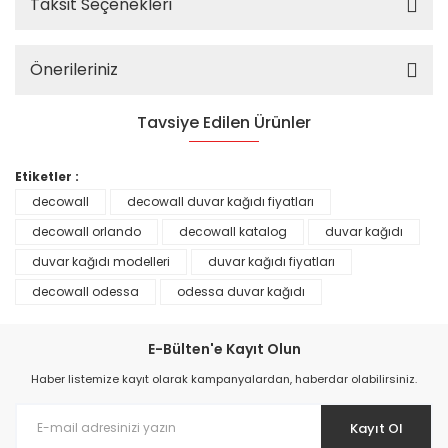
Taksit Seçenekleri
Önerileriniz
Tavsiye Edilen Ürünler
%25
Etiketler :
decowall
decowall duvar kağıdı fiyatları
decowall orlando
decowall katalog
duvar kağıdı
duvar kağıdı modelleri
duvar kağıdı fiyatları
decowall odessa
odessa duvar kağıdı
E-Bülten'e Kayıt Olun
Haber listemize kayıt olarak kampanyalardan, haberdar olabilirsiniz.
Kayıt Ol
Prime ArtDECO Duvar Kağıdı Tutkalı 500 gr