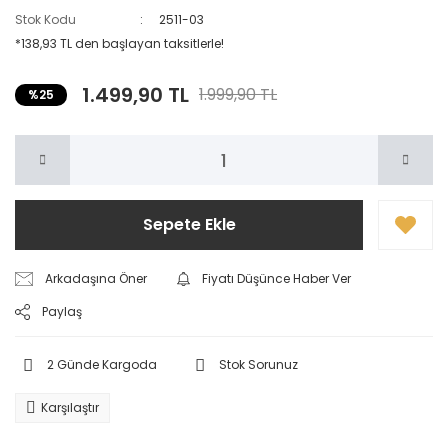
Stok Kodu
2511-03
Kuaför & Güzellik Salonu
*138,93 TL den başlayan taksitlerle!
Kutsal
1.499,90 TL
1.999,90 TL
%25
Melek Kanat
Mermer Desen
Müzik Konulu
Sepete Ekle
Okul & Teknoloji
Oyun Salonu
Arkadaşına Öner
Fiyatı Düşünce Haber Ver
Sanat & Soyut
Paylaş
Spor & Sağlık
2 Günde Kargoda
Stok Sorunuz
Taraftar
Karşılaştır
Taş & Tuğla Desen