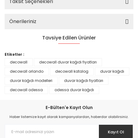
Taksit Seçenekleri
Önerileriniz
Tavsiye Edilen Ürünler
%25
Etiketler :
decowall
decowall duvar kağıdı fiyatları
decowall orlando
decowall katalog
duvar kağıdı
duvar kağıdı modelleri
duvar kağıdı fiyatları
decowall odessa
odessa duvar kağıdı
E-Bülten'e Kayıt Olun
Haber listemize kayıt olarak kampanyalardan, haberdar olabilirsiniz.
Kayıt Ol
Prime ArtDECO Duvar Kağıdı Tutkalı 500 gr