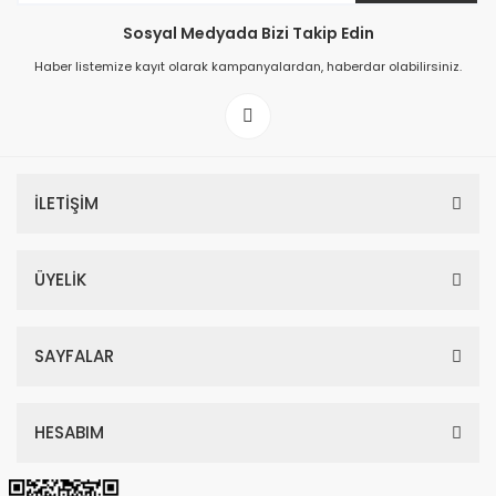
Sosyal Medyada Bizi Takip Edin
149,00 TL
Haber listemize kayıt olarak kampanyalardan, haberdar olabilirsiniz.
199,00 TL
İLETİŞİM
ÜYELİK
SAYFALAR
HESABIM