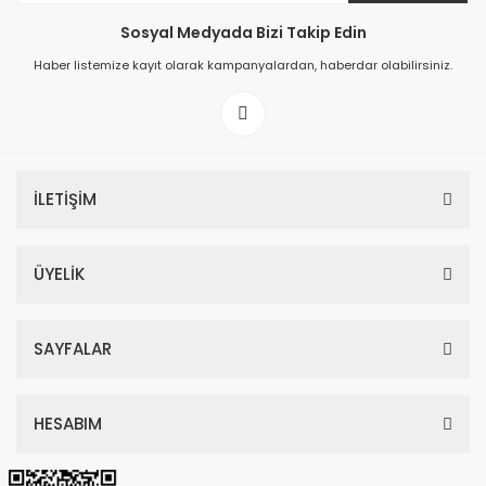
Sosyal Medyada Bizi Takip Edin
149,00 TL
Haber listemize kayıt olarak kampanyalardan, haberdar olabilirsiniz.
199,00 TL
İLETİŞİM
ÜYELİK
SAYFALAR
HESABIM