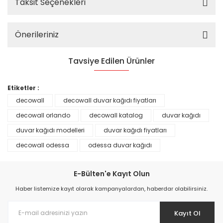
Taksit Seçenekleri
Önerileriniz
Tavsiye Edilen Ürünler
%25
Etiketler :
decowall
decowall duvar kağıdı fiyatları
decowall orlando
decowall katalog
duvar kağıdı
duvar kağıdı modelleri
duvar kağıdı fiyatları
decowall odessa
odessa duvar kağıdı
E-Bülten'e Kayıt Olun
Haber listemize kayıt olarak kampanyalardan, haberdar olabilirsiniz.
Kayıt Ol
Prime ArtDECO Duvar Kağıdı Tutkalı 500 gr