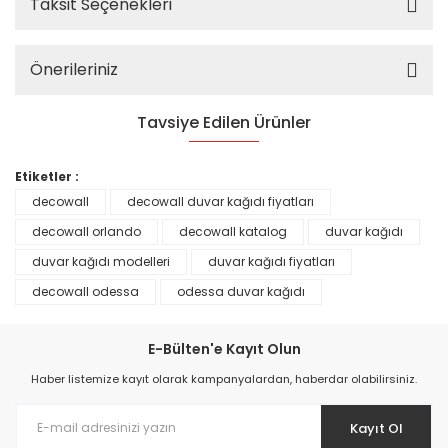
Taksit Seçenekleri
Önerileriniz
Tavsiye Edilen Ürünler
%25
Etiketler :
decowall
decowall duvar kağıdı fiyatları
decowall orlando
decowall katalog
duvar kağıdı
duvar kağıdı modelleri
duvar kağıdı fiyatları
decowall odessa
odessa duvar kağıdı
E-Bülten'e Kayıt Olun
Haber listemize kayıt olarak kampanyalardan, haberdar olabilirsiniz.
Kayıt Ol
Prime ArtDECO Duvar Kağıdı Tutkalı 500 gr