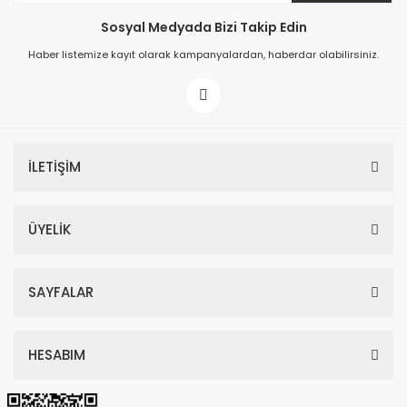
Sosyal Medyada Bizi Takip Edin
149,00 TL
Haber listemize kayıt olarak kampanyalardan, haberdar olabilirsiniz.
199,00 TL
İLETİŞİM
ÜYELİK
SAYFALAR
HESABIM