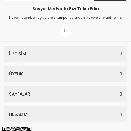
Sosyal Medyada Bizi Takip Edin
149,00 TL
Haber listemize kayıt olarak kampanyalardan, haberdar olabilirsiniz.
199,00 TL
İLETİŞİM
ÜYELİK
SAYFALAR
HESABIM