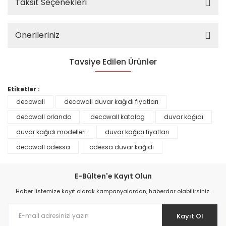
Taksit Seçenekleri
Önerileriniz
Tavsiye Edilen Ürünler
%25
Etiketler :
decowall
decowall duvar kağıdı fiyatları
decowall orlando
decowall katalog
duvar kağıdı
duvar kağıdı modelleri
duvar kağıdı fiyatları
decowall odessa
odessa duvar kağıdı
E-Bülten'e Kayıt Olun
Haber listemize kayıt olarak kampanyalardan, haberdar olabilirsiniz.
Kayıt Ol
Prime ArtDECO Duvar Kağıdı Tutkalı 500 gr