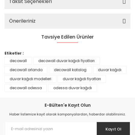
Taksit Seçenekleri
Önerileriniz
Tavsiye Edilen Ürünler
%25
Etiketler :
decowall
decowall duvar kağıdı fiyatları
decowall orlando
decowall katalog
duvar kağıdı
duvar kağıdı modelleri
duvar kağıdı fiyatları
decowall odessa
odessa duvar kağıdı
E-Bülten'e Kayıt Olun
Haber listemize kayıt olarak kampanyalardan, haberdar olabilirsiniz.
Kayıt Ol
Prime ArtDECO Duvar Kağıdı Tutkalı 500 gr