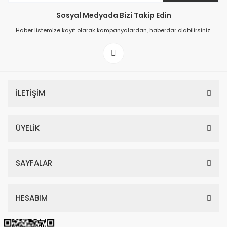
Sosyal Medyada Bizi Takip Edin
149,00 TL
Haber listemize kayıt olarak kampanyalardan, haberdar olabilirsiniz.
199,00 TL
İLETİŞİM
ÜYELİK
SAYFALAR
HESABIM