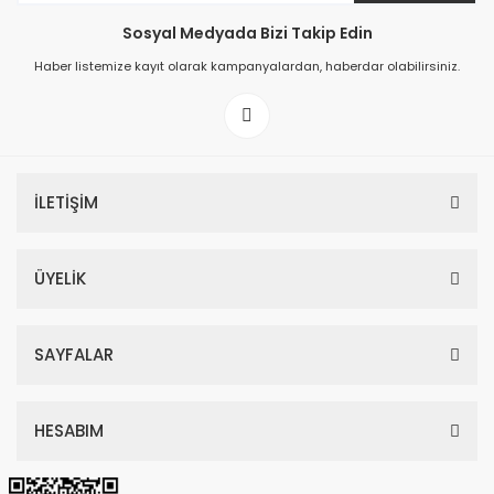
Sosyal Medyada Bizi Takip Edin
149,00 TL
Haber listemize kayıt olarak kampanyalardan, haberdar olabilirsiniz.
199,00 TL
İLETİŞİM
ÜYELİK
SAYFALAR
HESABIM