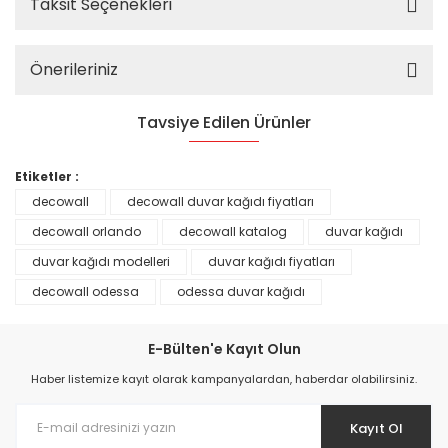
Taksit Seçenekleri
Önerileriniz
Tavsiye Edilen Ürünler
%25
Etiketler :
decowall
decowall duvar kağıdı fiyatları
decowall orlando
decowall katalog
duvar kağıdı
duvar kağıdı modelleri
duvar kağıdı fiyatları
decowall odessa
odessa duvar kağıdı
E-Bülten'e Kayıt Olun
Haber listemize kayıt olarak kampanyalardan, haberdar olabilirsiniz.
Kayıt Ol
Prime ArtDECO Duvar Kağıdı Tutkalı 500 gr