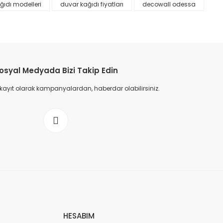
ğıdı modelleri
duvar kağıdı fiyatları
decowall odessa
osyal Medyada Bizi Takip Edin
 kayıt olarak kampanyalardan, haberdar olabilirsiniz.
HESABIM