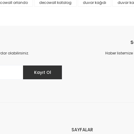
cowall orlando
decowall katalog
duvar kağıdı
duvar ka
S
r olabilirsiniz.
Haber listemize
Gönder
Kayıt Ol
SAYFALAR