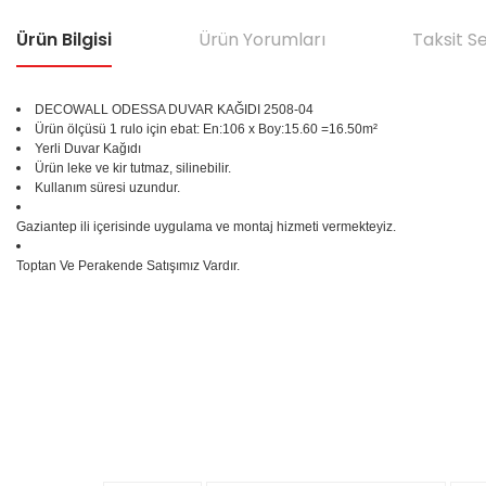
Ürün Bilgisi
Ürün Yorumları
Taksit S
DECOWALL ODESSA DUVAR KAĞIDI 2508-04
Ürün ölçüsü 1 rulo için ebat: En:106 x Boy:15.60 =16.50m²
Yerli Duvar Kağıdı
Ürün leke ve kir tutmaz, silinebilir.
Kullanım süresi uzundur.
Gaziantep ili içerisinde uygulama ve montaj hizmeti vermekteyiz.
Toptan Ve Perakende Satışımız Vardır.
Bu ürünün fiyat bilgisi, resim, ürün açıklamalarında ve diğer konular
Görüş ve önerileriniz için teşekkür ederiz.
Ürün resmi kalitesiz, bozuk veya görüntülenemiyor.
%25
Ürün açıklamasında eksik bilgiler bulunuyor.