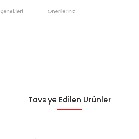
eçenekleri
Önerileriniz
Tavsiye Edilen Ürünler
da yetersiz gördüğünüz noktaları öneri formunu kullanarak tarafımıza il
Bu ürüne ilk yorumu siz yapın!
Yorum Yaz