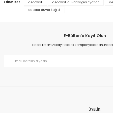
Ürün bilgilerinde hatalar bulunuyor.
Etiketler :
decowall
decowall duvar kağıdı fiyatları
de
Ürün fiyatı diğer sitelerden daha pahalı.
odessa duvar kağıdı
Bu ürüne benzer farklı alternatifler olmalı.
E-Bülten'e Kayıt Olun
Haber listemize kayıt olarak kampanyalardan, haberda
Prime ArtDECO Duvar Kağıdı Tutkalı 500 gr
149,00 TL
199,00 TL
ÜYELİK