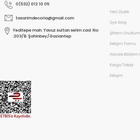
0(532) 012 10 05
Yeni Üyelik
tasarimdecoria@gmail.com
Üye Girişi
Yeditepe mah. Yavuz sultan selim cad. No
Şifremi Unuttum
:203/B. Şahinbey/Gaziantep
İletişim Formu
Havale Bildirim
Kargo Takibi
İletişim