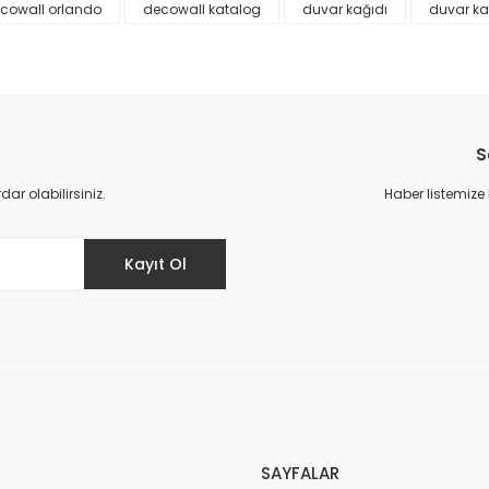
cowall orlando
decowall katalog
duvar kağıdı
duvar ka
S
r olabilirsiniz.
Haber listemize
Gönder
Kayıt Ol
SAYFALAR