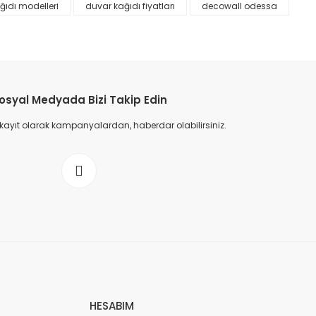
ğıdı modelleri
duvar kağıdı fiyatları
decowall odessa
osyal Medyada Bizi Takip Edin
 kayıt olarak kampanyalardan, haberdar olabilirsiniz.
HESABIM