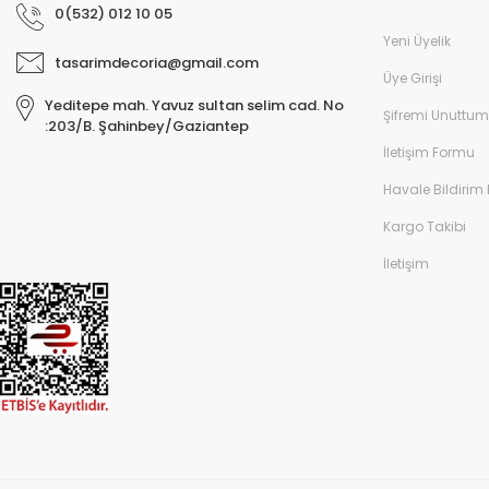
0(532) 012 10 05
Yeni Üyelik
tasarimdecoria@gmail.com
Üye Girişi
Yeditepe mah. Yavuz sultan selim cad. No
Şifremi Unuttum
:203/B. Şahinbey/Gaziantep
İletişim Formu
Havale Bildirim
Kargo Takibi
İletişim