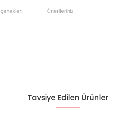
eçenekleri
Önerileriniz
Tavsiye Edilen Ürünler
da yetersiz gördüğünüz noktaları öneri formunu kullanarak tarafımıza il
Bu ürüne ilk yorumu siz yapın!
Yorum Yaz