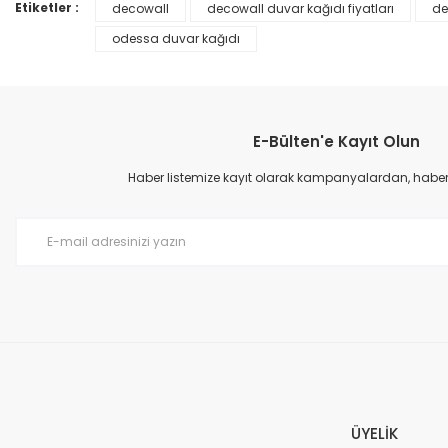
Ürün bilgilerinde hatalar bulunuyor.
Etiketler :
decowall
decowall duvar kağıdı fiyatları
de
Ürün fiyatı diğer sitelerden daha pahalı.
odessa duvar kağıdı
Bu ürüne benzer farklı alternatifler olmalı.
E-Bülten'e Kayıt Olun
Haber listemize kayıt olarak kampanyalardan, haberda
Prime ArtDECO Duvar Kağıdı Tutkalı 500 gr
149,00 TL
199,00 TL
ÜYELİK