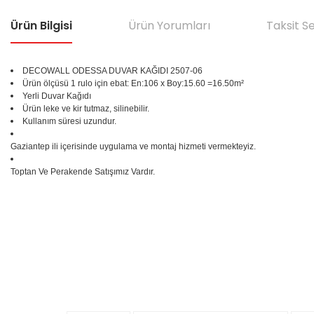
Ürün Bilgisi
Ürün Yorumları
Taksit S
DECOWALL ODESSA DUVAR KAĞIDI 2507-06
Ürün ölçüsü 1 rulo için ebat: En:106 x Boy:15.60 =16.50m²
Yerli Duvar Kağıdı
Ürün leke ve kir tutmaz, silinebilir.
Kullanım süresi uzundur.
Gaziantep ili içerisinde uygulama ve montaj hizmeti vermekteyiz.
Toptan Ve Perakende Satışımız Vardır.
Bu ürünün fiyat bilgisi, resim, ürün açıklamalarında ve diğer konular
Görüş ve önerileriniz için teşekkür ederiz.
Ürün resmi kalitesiz, bozuk veya görüntülenemiyor.
%25
Ürün açıklamasında eksik bilgiler bulunuyor.