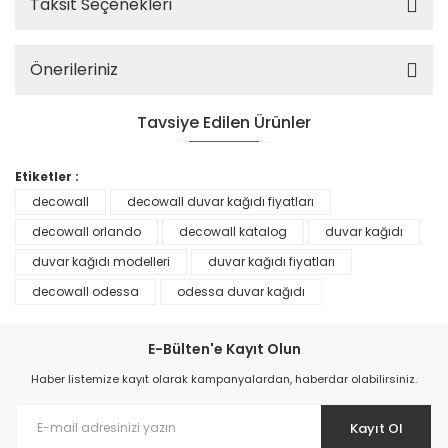
Taksit Seçenekleri
Önerileriniz
Tavsiye Edilen Ürünler
%25
Etiketler :
decowall
decowall duvar kağıdı fiyatları
decowall orlando
decowall katalog
duvar kağıdı
duvar kağıdı modelleri
duvar kağıdı fiyatları
decowall odessa
odessa duvar kağıdı
E-Bülten'e Kayıt Olun
Haber listemize kayıt olarak kampanyalardan, haberdar olabilirsiniz.
Kayıt Ol
Prime ArtDECO Duvar Kağıdı Tutkalı 500 gr