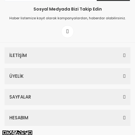
Sosyal Medyada Bizi Takip Edin
149,00 TL
Haber listemize kayıt olarak kampanyalardan, haberdar olabilirsiniz.
199,00 TL
İLETİŞİM
ÜYELİK
SAYFALAR
HESABIM