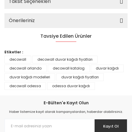
Taksit Seçenekleri
Önerileriniz
Tavsiye Edilen Ürünler
%25
Etiketler :
decowall
decowall duvar kağıdı fiyatları
decowall orlando
decowall katalog
duvar kağıdı
duvar kağıdı modelleri
duvar kağıdı fiyatları
decowall odessa
odessa duvar kağıdı
E-Bülten'e Kayıt Olun
Haber listemize kayıt olarak kampanyalardan, haberdar olabilirsiniz.
Kayıt Ol
Prime ArtDECO Duvar Kağıdı Tutkalı 500 gr