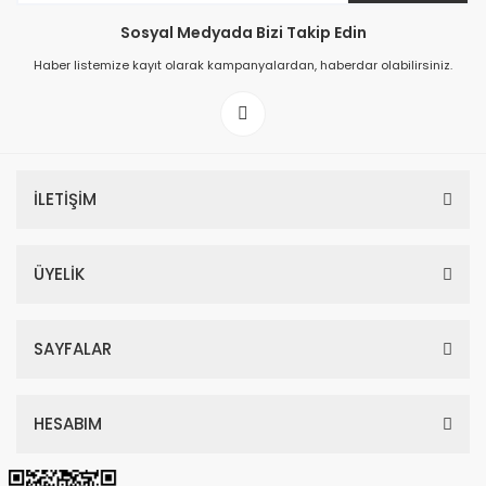
Sosyal Medyada Bizi Takip Edin
149,00 TL
Haber listemize kayıt olarak kampanyalardan, haberdar olabilirsiniz.
199,00 TL
İLETİŞİM
ÜYELİK
SAYFALAR
HESABIM