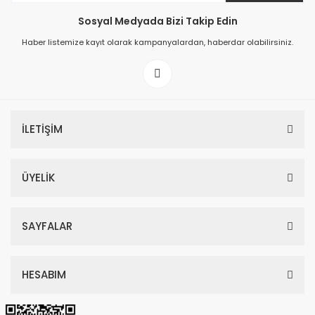
Sosyal Medyada Bizi Takip Edin
149,00 TL
Haber listemize kayıt olarak kampanyalardan, haberdar olabilirsiniz.
199,00 TL
İLETİŞİM
ÜYELİK
SAYFALAR
HESABIM