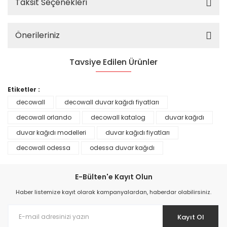
Taksit Seçenekleri
Önerileriniz
Tavsiye Edilen Ürünler
%25
Etiketler :
decowall
decowall duvar kağıdı fiyatları
decowall orlando
decowall katalog
duvar kağıdı
duvar kağıdı modelleri
duvar kağıdı fiyatları
decowall odessa
odessa duvar kağıdı
E-Bülten'e Kayıt Olun
Haber listemize kayıt olarak kampanyalardan, haberdar olabilirsiniz.
Kayıt Ol
Prime ArtDECO Duvar Kağıdı Tutkalı 500 gr