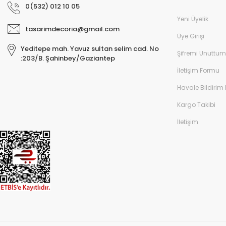
0(532) 012 10 05
Yeni Üyelik
tasarimdecoria@gmail.com
Üye Girişi
Yeditepe mah. Yavuz sultan selim cad. No
Şifremi Unuttum
:203/B. Şahinbey/Gaziantep
İletişim Formu
Havale Bildirim
Kargo Takibi
İletişim