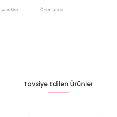
eçenekleri
Önerileriniz
Tavsiye Edilen Ürünler
da yetersiz gördüğünüz noktaları öneri formunu kullanarak tarafımıza il
Bu ürüne ilk yorumu siz yapın!
Yorum Yaz