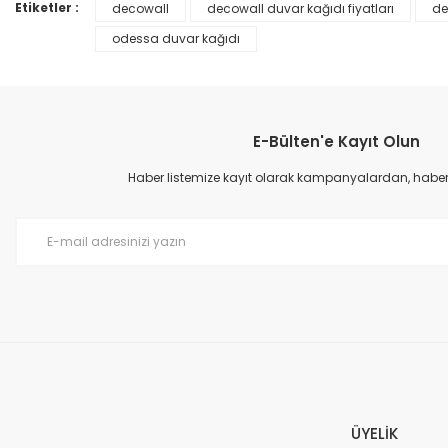
Ürün bilgilerinde hatalar bulunuyor.
Etiketler :
decowall
decowall duvar kağıdı fiyatları
de
Ürün fiyatı diğer sitelerden daha pahalı.
odessa duvar kağıdı
Bu ürüne benzer farklı alternatifler olmalı.
E-Bülten'e Kayıt Olun
Haber listemize kayıt olarak kampanyalardan, haberda
Prime ArtDECO Duvar Kağıdı Tutkalı 500 gr
149,00 TL
199,00 TL
ÜYELİK