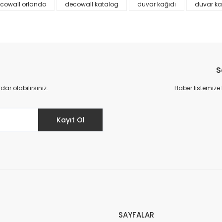
cowall orlando
decowall katalog
duvar kağıdı
duvar ka
S
r olabilirsiniz.
Haber listemize
Gönder
Kayıt Ol
SAYFALAR