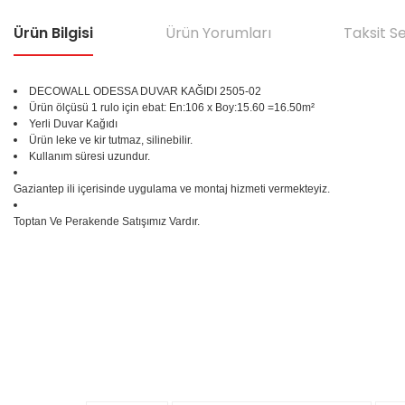
Ürün Bilgisi
Ürün Yorumları
Taksit S
DECOWALL ODESSA DUVAR KAĞIDI 2505-02
Ürün ölçüsü 1 rulo için ebat: En:106 x Boy:15.60 =16.50m²
Yerli Duvar Kağıdı
Ürün leke ve kir tutmaz, silinebilir.
Kullanım süresi uzundur.
Gaziantep ili içerisinde uygulama ve montaj hizmeti vermekteyiz.
Toptan Ve Perakende Satışımız Vardır.
Bu ürünün fiyat bilgisi, resim, ürün açıklamalarında ve diğer konular
Görüş ve önerileriniz için teşekkür ederiz.
Ürün resmi kalitesiz, bozuk veya görüntülenemiyor.
%25
Ürün açıklamasında eksik bilgiler bulunuyor.