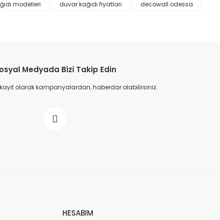
ğıdı modelleri
duvar kağıdı fiyatları
decowall odessa
osyal Medyada Bizi Takip Edin
 kayıt olarak kampanyalardan, haberdar olabilirsiniz.
HESABIM