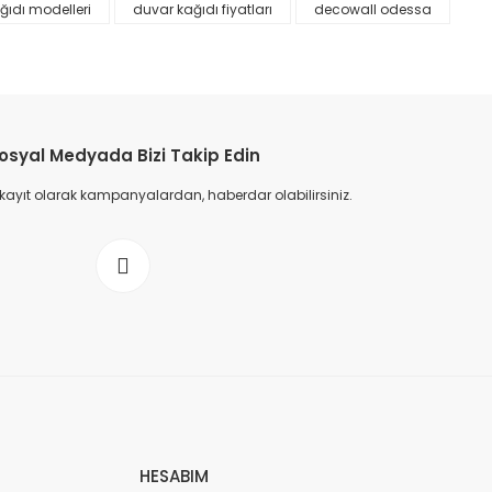
ğıdı modelleri
duvar kağıdı fiyatları
decowall odessa
osyal Medyada Bizi Takip Edin
 kayıt olarak kampanyalardan, haberdar olabilirsiniz.
HESABIM