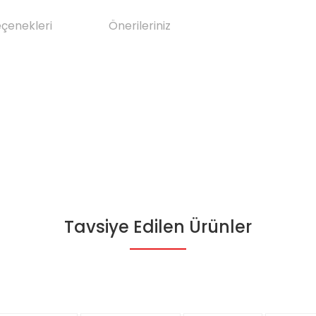
eçenekleri
Önerileriniz
Tavsiye Edilen Ürünler
da yetersiz gördüğünüz noktaları öneri formunu kullanarak tarafımıza il
Bu ürüne ilk yorumu siz yapın!
Yorum Yaz