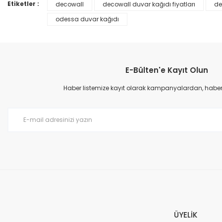
Ürün bilgilerinde hatalar bulunuyor.
Etiketler :
decowall
decowall duvar kağıdı fiyatları
de
Ürün fiyatı diğer sitelerden daha pahalı.
odessa duvar kağıdı
Bu ürüne benzer farklı alternatifler olmalı.
E-Bülten'e Kayıt Olun
Haber listemize kayıt olarak kampanyalardan, haberda
Prime ArtDECO Duvar Kağıdı Tutkalı 500 gr
149,00 TL
199,00 TL
ÜYELİK