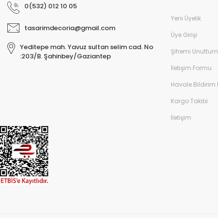
0(532) 012 10 05
Yeni Üyelik
tasarimdecoria@gmail.com
Üye Girişi
Yeditepe mah. Yavuz sultan selim cad. No
Şifremi Unuttum
:203/B. Şahinbey/Gaziantep
İletişim Formu
Havale Bildirim
Kargo Takibi
İletişim