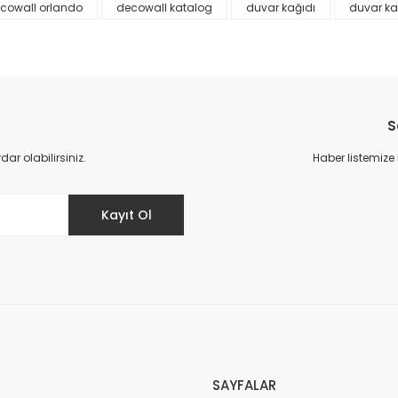
cowall orlando
decowall katalog
duvar kağıdı
duvar ka
S
r olabilirsiniz.
Haber listemize
Gönder
Kayıt Ol
SAYFALAR