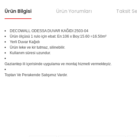
Ürün Bilgisi
Ürün Yorumları
Taksit S
DECOWALL ODESSA DUVAR KAĞIDI 2503-04
Ürün ölçüsü 1 rulo için ebat: En:106 x Boy:15.60 =16.50m²
Yerli Duvar Kağıdı
Ürün leke ve kir tutmaz, silinebilir.
Kullanım süresi uzundur.
Gaziantep ili içerisinde uygulama ve montaj hizmeti vermekteyiz.
Toptan Ve Perakende Satışımız Vardır.
Bu ürünün fiyat bilgisi, resim, ürün açıklamalarında ve diğer konular
Görüş ve önerileriniz için teşekkür ederiz.
Ürün resmi kalitesiz, bozuk veya görüntülenemiyor.
%25
Ürün açıklamasında eksik bilgiler bulunuyor.