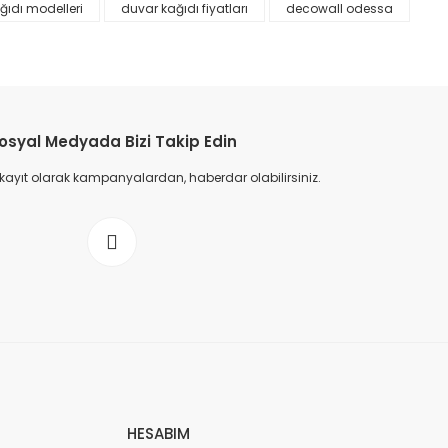
ğıdı modelleri
duvar kağıdı fiyatları
decowall odessa
osyal Medyada Bizi Takip Edin
 kayıt olarak kampanyalardan, haberdar olabilirsiniz.
HESABIM