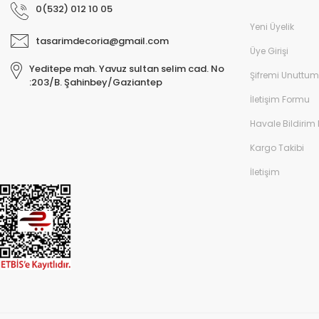
0(532) 012 10 05
Yeni Üyelik
tasarimdecoria@gmail.com
Üye Girişi
Yeditepe mah. Yavuz sultan selim cad. No
Şifremi Unuttum
:203/B. Şahinbey/Gaziantep
İletişim Formu
Havale Bildirim
Kargo Takibi
İletişim