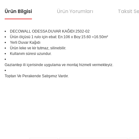
Ürün Bilgisi
Ürün Yorumları
Taksit S
DECOWALL ODESSA DUVAR KAĞIDI 2502-02
Ürün ölçüsü 1 rulo için ebat: En:106 x Boy:15.60 =16.50m²
Yerli Duvar Kağıdı
Ürün leke ve kir tutmaz, silinebilir.
Kullanım süresi uzundur.
Gaziantep ili içerisinde uygulama ve montaj hizmeti vermekteyiz.
Toptan Ve Perakende Satışımız Vardır.
Bu ürünün fiyat bilgisi, resim, ürün açıklamalarında ve diğer konular
Görüş ve önerileriniz için teşekkür ederiz.
Ürün resmi kalitesiz, bozuk veya görüntülenemiyor.
%25
Ürün açıklamasında eksik bilgiler bulunuyor.