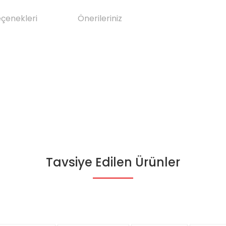
eçenekleri
Önerileriniz
Tavsiye Edilen Ürünler
da yetersiz gördüğünüz noktaları öneri formunu kullanarak tarafımıza il
Bu ürüne ilk yorumu siz yapın!
Yorum Yaz