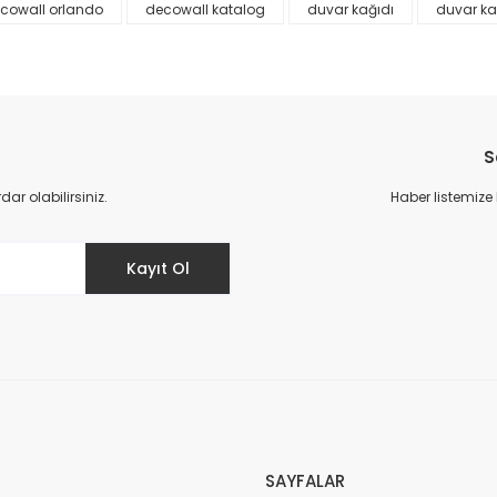
cowall orlando
decowall katalog
duvar kağıdı
duvar ka
S
r olabilirsiniz.
Haber listemize
Gönder
Kayıt Ol
SAYFALAR