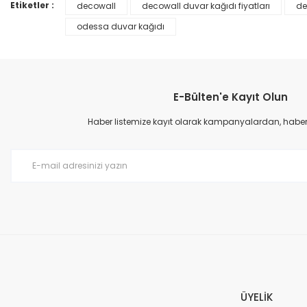
Ürün bilgilerinde hatalar bulunuyor.
Etiketler :
decowall
decowall duvar kağıdı fiyatları
de
Ürün fiyatı diğer sitelerden daha pahalı.
odessa duvar kağıdı
Bu ürüne benzer farklı alternatifler olmalı.
E-Bülten'e Kayıt Olun
Haber listemize kayıt olarak kampanyalardan, haberda
Prime ArtDECO Duvar Kağıdı Tutkalı 500 gr
149,00 TL
199,00 TL
ÜYELİK