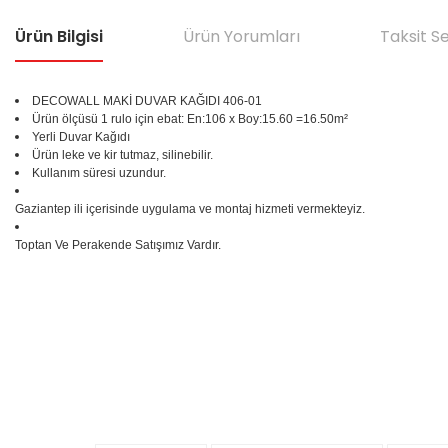
Ürün Bilgisi
Ürün Yorumları
Taksit S
DECOWALL MAKİ DUVAR KAĞIDI 406-01
Ürün ölçüsü 1 rulo için ebat: En:106 x Boy:15.60 =16.50m²
Yerli Duvar Kağıdı
Ürün leke ve kir tutmaz, silinebilir.
Kullanım süresi uzundur.
Gaziantep ili içerisinde uygulama ve montaj hizmeti vermekteyiz.
Toptan Ve Perakende Satışımız Vardır.
Bu ürünün fiyat bilgisi, resim, ürün açıklamalarında ve diğer konular
Görüş ve önerileriniz için teşekkür ederiz.
Ürün resmi kalitesiz, bozuk veya görüntülenemiyor.
%25
Ürün açıklamasında eksik bilgiler bulunuyor.