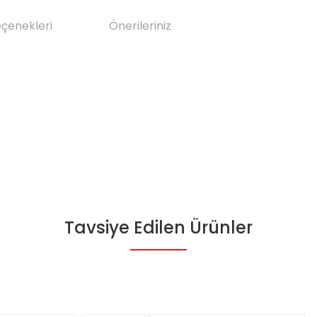
eçenekleri
Önerileriniz
Tavsiye Edilen Ürünler
da yetersiz gördüğünüz noktaları öneri formunu kullanarak tarafımıza il
Bu ürüne ilk yorumu siz yapın!
Yorum Yaz