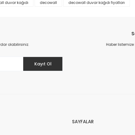
ll duvar kağıdı
decowall
decowall duvar kağıdı fiyatları
S
r olabilirsiniz.
Haber listemize
Gönder
Kayıt Ol
SAYFALAR