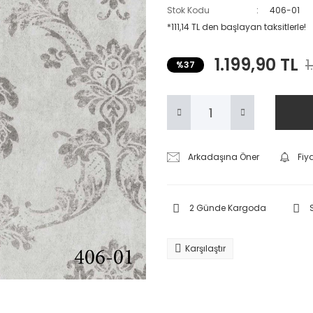
Stok Kodu
406-01
*111,14 TL den başlayan taksitlerle!
1.199,90 TL
1
%37
Arkadaşına Öner
Fiy
2 Günde Kargoda
Karşılaştır