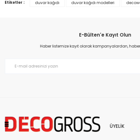
Ürün bilgilerinde hatalar bulunuyor.
Etiketler :
duvar kağıdı
duvar kağıdı modelleri
decowa
Ürün fiyatı diğer sitelerden daha pahalı.
Bu ürüne benzer farklı alternatifler olmalı.
E-Bülten'e Kayıt Olun
Haber listemize kayıt olarak kampanyalardan, haberda
Prime ArtDECO Duvar Kağıdı Tutkalı 500 gr
149,00 TL
199,00 TL
ÜYELİK