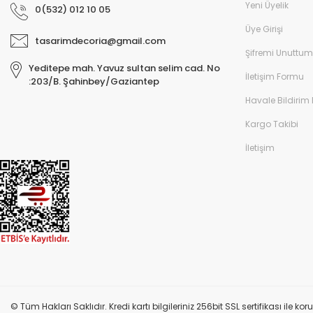
Yeni Üyelik
0(532) 012 10 05
Üye Girişi
tasarimdecoria@gmail.com
Şifremi Unuttum
Yeditepe mah. Yavuz sultan selim cad. No
İletişim Formu
:203/B. Şahinbey/Gaziantep
Havale Bildirim
Kargo Takibi
İletişim
© Tüm Hakları Saklıdır. Kredi kartı bilgileriniz 256bit SSL sertifikası ile k