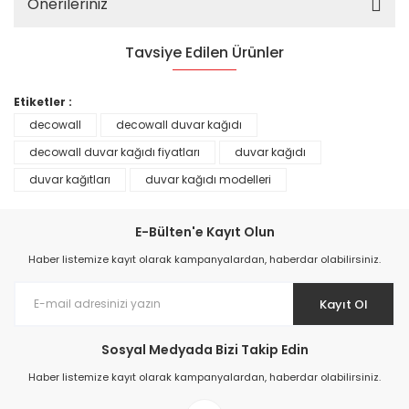
Önerileriniz
Tavsiye Edilen Ürünler
%25
Etiketler :
decowall
decowall duvar kağıdı
decowall duvar kağıdı fiyatları
duvar kağıdı
duvar kağıtları
duvar kağıdı modelleri
E-Bülten'e Kayıt Olun
Haber listemize kayıt olarak kampanyalardan, haberdar olabilirsiniz.
Kayıt Ol
Prime ArtDECO Duvar Kağıdı Tutkalı 500 gr
Sosyal Medyada Bizi Takip Edin
Haber listemize kayıt olarak kampanyalardan, haberdar olabilirsiniz.
149,00 TL
199,00 TL