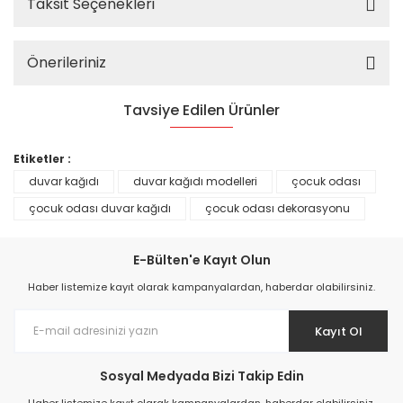
Taksit Seçenekleri
Önerileriniz
Tavsiye Edilen Ürünler
%25
Etiketler :
duvar kağıdı
duvar kağıdı modelleri
çocuk odası
çocuk odası duvar kağıdı
çocuk odası dekorasyonu
E-Bülten'e Kayıt Olun
Haber listemize kayıt olarak kampanyalardan, haberdar olabilirsiniz.
Kayıt Ol
Sosyal Medyada Bizi Takip Edin
Prime ArtDECO Duvar Kağıdı Tutkalı 500 gr