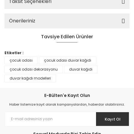
Taksit Seçenekleri
Önerileriniz
Tavsiye Edilen Ürünler
%25
Etiketler :
çocuk odası
çocuk odası duvar kağıdı
çocuk odası dekorasyonu
duvar kağıdı
duvar kağıdı modelleri
E-Bülten'e Kayıt Olun
Haber listemize kayıt olarak kampanyalardan, haberdar olabilirsiniz.
Kayıt Ol
Prime ArtDECO Duvar Kağıdı Tutkalı 500 gr