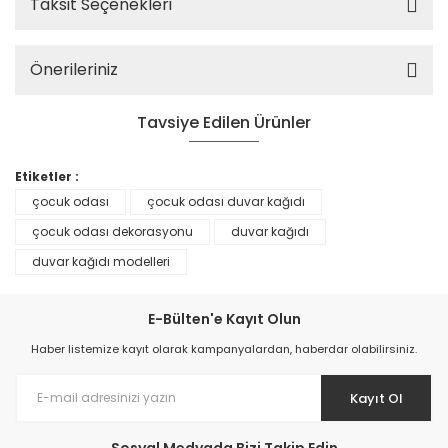
Taksit Seçenekleri
Önerileriniz
Tavsiye Edilen Ürünler
%25
Etiketler :
çocuk odası
çocuk odası duvar kağıdı
çocuk odası dekorasyonu
duvar kağıdı
duvar kağıdı modelleri
E-Bülten'e Kayıt Olun
Haber listemize kayıt olarak kampanyalardan, haberdar olabilirsiniz.
Kayıt Ol
Prime ArtDECO Duvar Kağıdı Tutkalı 500 gr