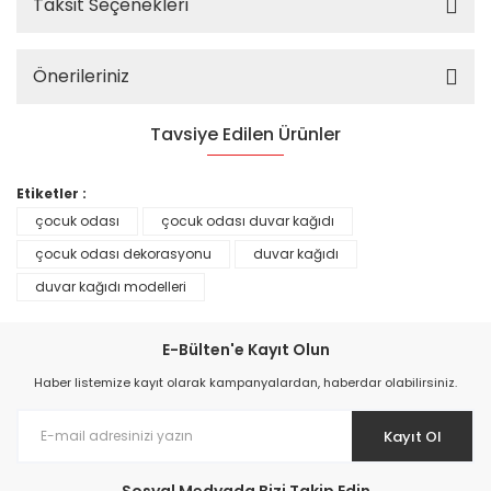
Taksit Seçenekleri
Önerileriniz
Tavsiye Edilen Ürünler
%25
Etiketler :
çocuk odası
çocuk odası duvar kağıdı
çocuk odası dekorasyonu
duvar kağıdı
duvar kağıdı modelleri
E-Bülten'e Kayıt Olun
Haber listemize kayıt olarak kampanyalardan, haberdar olabilirsiniz.
Kayıt Ol
Prime ArtDECO Duvar Kağıdı Tutkalı 500 gr