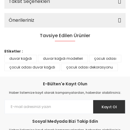
Taksit Seçenekleri
Önerileriniz
Tavsiye Edilen Ürünler
%25
Etiketler :
duvar kağıdı
duvar kağıdı modelleri
çocuk odası
çocuk odası duvar kağıdı
çocuk odası dekorasyonu
E-Bülten'e Kayıt Olun
Haber listemize kayıt olarak kampanyalardan, haberdar olabilirsiniz.
Kayıt Ol
Sosyal Medyada Bizi Takip Edin
Prime ArtDECO Duvar Kağıdı Tutkalı 500 gr