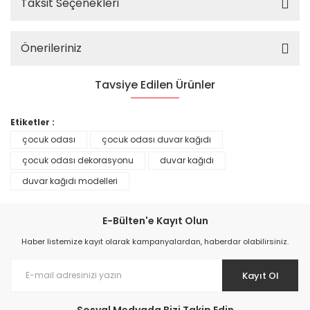
Taksit Seçenekleri
Önerileriniz
Tavsiye Edilen Ürünler
%25
Etiketler :
çocuk odası
çocuk odası duvar kağıdı
çocuk odası dekorasyonu
duvar kağıdı
duvar kağıdı modelleri
E-Bülten'e Kayıt Olun
Haber listemize kayıt olarak kampanyalardan, haberdar olabilirsiniz.
Kayıt Ol
Prime ArtDECO Duvar Kağıdı Tutkalı 500 gr