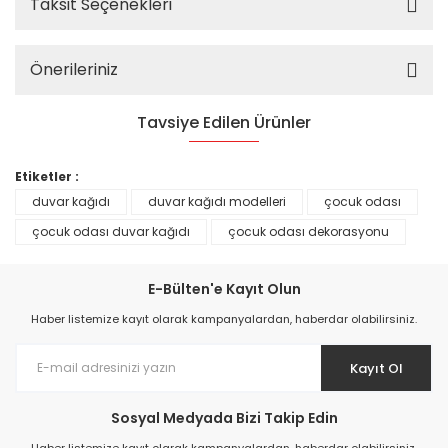
Taksit Seçenekleri
Önerileriniz
Tavsiye Edilen Ürünler
%25
Etiketler :
duvar kağıdı
duvar kağıdı modelleri
çocuk odası
çocuk odası duvar kağıdı
çocuk odası dekorasyonu
E-Bülten'e Kayıt Olun
Haber listemize kayıt olarak kampanyalardan, haberdar olabilirsiniz.
Kayıt Ol
Sosyal Medyada Bizi Takip Edin
Prime ArtDECO Duvar Kağıdı Tutkalı 500 gr