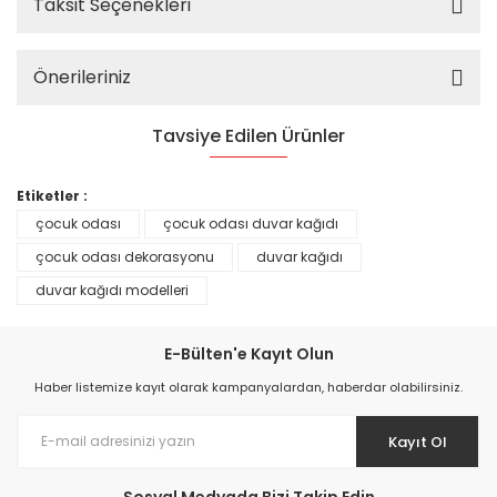
Taksit Seçenekleri
Önerileriniz
Tavsiye Edilen Ürünler
%25
Etiketler :
çocuk odası
çocuk odası duvar kağıdı
çocuk odası dekorasyonu
duvar kağıdı
duvar kağıdı modelleri
E-Bülten'e Kayıt Olun
Haber listemize kayıt olarak kampanyalardan, haberdar olabilirsiniz.
Kayıt Ol
Prime ArtDECO Duvar Kağıdı Tutkalı 500 gr