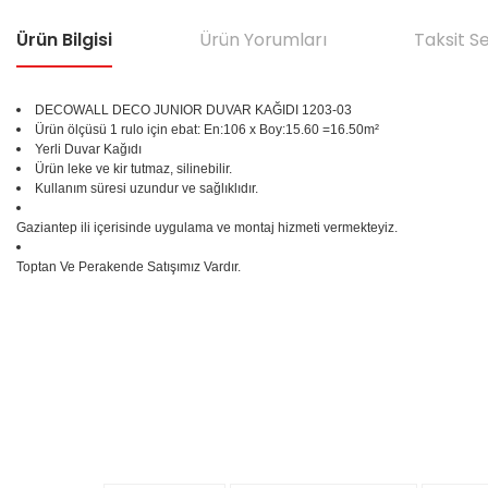
Ürün Bilgisi
Ürün Yorumları
Taksit S
DECOWALL DECO JUNIOR DUVAR KAĞIDI 1203-03
Ürün ölçüsü 1 rulo için ebat: En:106 x Boy:15.60 =16.50m²
Yerli Duvar Kağıdı
Ürün leke ve kir tutmaz, silinebilir.
Kullanım süresi uzundur ve sağlıklıdır.
Gaziantep ili içerisinde uygulama ve montaj hizmeti vermekteyiz.
Toptan Ve Perakende Satışımız Vardır.
Bu ürünün fiyat bilgisi, resim, ürün açıklamalarında ve diğer konular
Görüş ve önerileriniz için teşekkür ederiz.
Ürün resmi kalitesiz, bozuk veya görüntülenemiyor.
%25
Ürün açıklamasında eksik bilgiler bulunuyor.