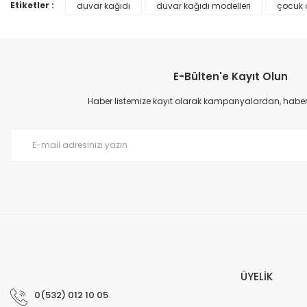
Ürün bilgilerinde hatalar bulunuyor.
Etiketler :
duvar kağıdı
duvar kağıdı modelleri
çocuk 
Ürün fiyatı diğer sitelerden daha pahalı.
Bu ürüne benzer farklı alternatifler olmalı.
E-Bülten'e Kayıt Olun
Haber listemize kayıt olarak kampanyalardan, haberda
Prime ArtDECO Duvar Kağıdı Tutkalı 500 gr
149,00 TL
199,00 TL
ÜYELİK
0(532) 012 10 05