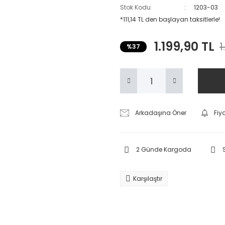
Stok Kodu
1203-03
*111,14 TL den başlayan taksitlerle!
1.199,90 TL
1
%37
Arkadaşına Öner
Fiy
2 Günde Kargoda
Karşılaştır