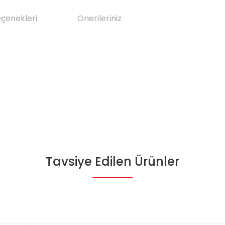
eçenekleri
Önerileriniz
Tavsiye Edilen Ürünler
da yetersiz gördüğünüz noktaları öneri formunu kullanarak tarafımıza il
Bu ürüne ilk yorumu siz yapın!
Yorum Yaz