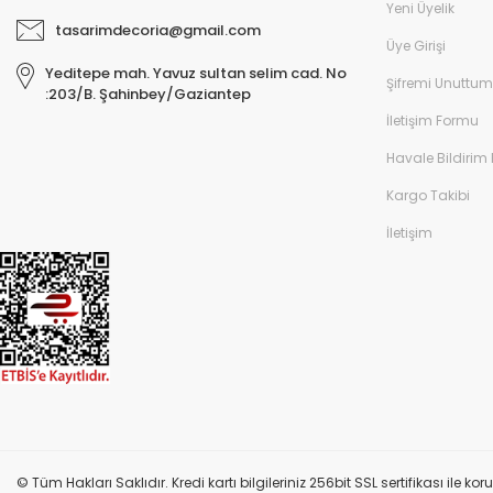
Yeni Üyelik
tasarimdecoria@gmail.com
Üye Girişi
Yeditepe mah. Yavuz sultan selim cad. No
Şifremi Unuttum
:203/B. Şahinbey/Gaziantep
İletişim Formu
Havale Bildirim
Kargo Takibi
İletişim
© Tüm Hakları Saklıdır. Kredi kartı bilgileriniz 256bit SSL sertifikası ile k