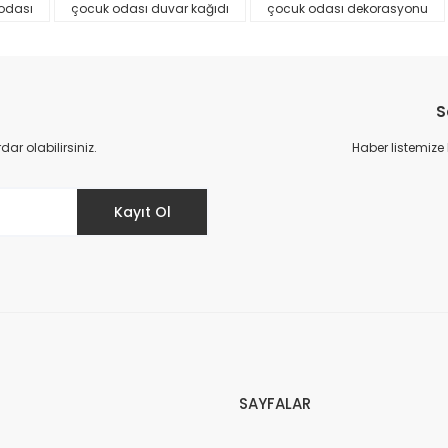
odası
çocuk odası duvar kağıdı
çocuk odası dekorasyonu
S
r olabilirsiniz.
Haber listemize
Gönder
Kayıt Ol
SAYFALAR