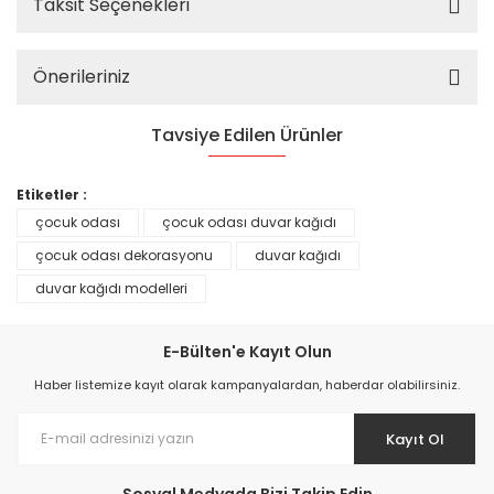
Taksit Seçenekleri
Önerileriniz
Tavsiye Edilen Ürünler
%25
Etiketler :
çocuk odası
çocuk odası duvar kağıdı
çocuk odası dekorasyonu
duvar kağıdı
duvar kağıdı modelleri
E-Bülten'e Kayıt Olun
Haber listemize kayıt olarak kampanyalardan, haberdar olabilirsiniz.
Kayıt Ol
Prime ArtDECO Duvar Kağıdı Tutkalı 500 gr