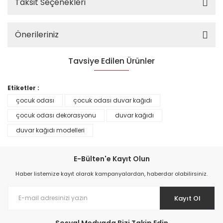
Taksit Seçenekleri
Önerileriniz
Tavsiye Edilen Ürünler
%25
Etiketler :
çocuk odası
çocuk odası duvar kağıdı
çocuk odası dekorasyonu
duvar kağıdı
duvar kağıdı modelleri
E-Bülten'e Kayıt Olun
Haber listemize kayıt olarak kampanyalardan, haberdar olabilirsiniz.
Kayıt Ol
Prime ArtDECO Duvar Kağıdı Tutkalı 500 gr