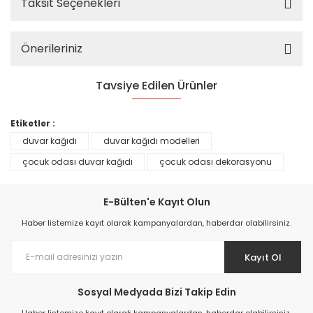
Taksit Seçenekleri
Önerileriniz
Tavsiye Edilen Ürünler
%25
Etiketler :
duvar kağıdı
duvar kağıdı modelleri
çocuk odası duvar kağıdı
çocuk odası dekorasyonu
E-Bülten'e Kayıt Olun
Haber listemize kayıt olarak kampanyalardan, haberdar olabilirsiniz.
Kayıt Ol
Sosyal Medyada Bizi Takip Edin
Prime ArtDECO Duvar Kağıdı Tutkalı 500 gr