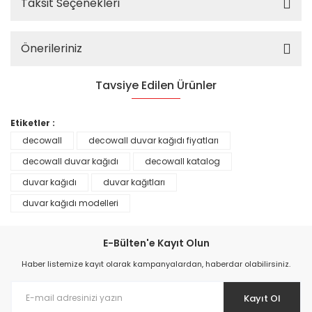
Taksit Seçenekleri
Önerileriniz
Tavsiye Edilen Ürünler
%25
Etiketler :
decowall
decowall duvar kağıdı fiyatları
decowall duvar kağıdı
decowall katalog
duvar kağıdı
duvar kağıtları
duvar kağıdı modelleri
E-Bülten'e Kayıt Olun
Haber listemize kayıt olarak kampanyalardan, haberdar olabilirsiniz.
Kayıt Ol
Prime ArtDECO Duvar Kağıdı Tutkalı 500 gr