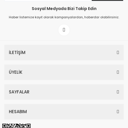
Sosyal Medyada Bizi Takip Edin
149,00 TL
Haber listemize kayıt olarak kampanyalardan, haberdar olabilirsiniz.
199,00 TL
İLETİŞİM
ÜYELİK
SAYFALAR
HESABIM