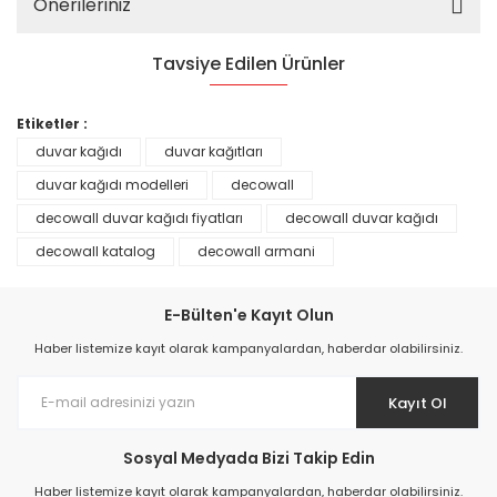
Önerileriniz
Tavsiye Edilen Ürünler
%25
Etiketler :
duvar kağıdı
duvar kağıtları
duvar kağıdı modelleri
decowall
decowall duvar kağıdı fiyatları
decowall duvar kağıdı
decowall katalog
decowall armani
E-Bülten'e Kayıt Olun
Haber listemize kayıt olarak kampanyalardan, haberdar olabilirsiniz.
Kayıt Ol
Prime ArtDECO Duvar Kağıdı Tutkalı 500 gr
Sosyal Medyada Bizi Takip Edin
149,00 TL
Haber listemize kayıt olarak kampanyalardan, haberdar olabilirsiniz.
199,00 TL