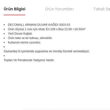
Ürün Bilgisi
Ürün Yorumları
Taksit S
DECOWALL ARMANI DUVAR KAĞIDI
3003-03
Ürün ölçüsü 1 rulo için ebat: En:106 x Boy:15.60 =16.50m²
Yerli Duvar Kağıdı
Ürün leke ve kir tutmaz, silinebilir.
Kullanım süresi uzundur.
Gaziantep ili içerisinde uygulama ve montaj hizmeti vermekteyiz.
Toptan Ve Perakende Satışımız Vardır.
Bu ürünün fiyat bilgisi, resim, ürün açıklamalarında ve diğer konular
Görüş ve önerileriniz için teşekkür ederiz.
Ürün resmi kalitesiz, bozuk veya görüntülenemiyor.
%25
Ürün açıklamasında eksik bilgiler bulunuyor.