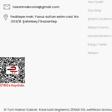
Yeni Üyelik
tasarimdecoria@gmail.com
Üye Girişi
Yeditepe mah. Yavuz sultan selim cad. No
Şifremi Unuttum
:203/B. Şahinbey/Gaziantep
İletişim Formu
Havale Bildirim
Kargo Takibi
İletişim
© Tüm Hakları Saklıdır. Kredi kartı bilgileriniz 256bit SSL sertifikası ile k