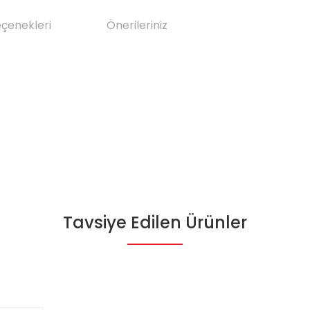
eçenekleri
Önerileriniz
Tavsiye Edilen Ürünler
da yetersiz gördüğünüz noktaları öneri formunu kullanarak tarafımıza il
Bu ürüne ilk yorumu siz yapın!
Yorum Yaz