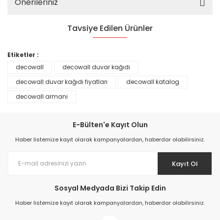
Önerileriniz
Tavsiye Edilen Ürünler
%25
Etiketler :
decowall
decowall duvar kağıdı
decowall duvar kağıdı fiyatları
decowall katalog
decowall armani
E-Bülten'e Kayıt Olun
Haber listemize kayıt olarak kampanyalardan, haberdar olabilirsiniz.
Kayıt Ol
Prime ArtDECO Duvar Kağıdı Tutkalı 500 gr
Sosyal Medyada Bizi Takip Edin
Haber listemize kayıt olarak kampanyalardan, haberdar olabilirsiniz.
149,00 TL
199,00 TL