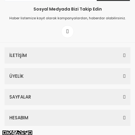
Sosyal Medyada Bizi Takip Edin
149,00 TL
Haber listemize kayıt olarak kampanyalardan, haberdar olabilirsiniz.
199,00 TL
İLETİŞİM
ÜYELİK
SAYFALAR
HESABIM