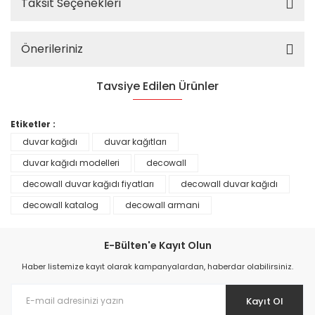
Taksit Seçenekleri
Önerileriniz
Tavsiye Edilen Ürünler
%25
Etiketler :
duvar kağıdı
duvar kağıtları
duvar kağıdı modelleri
decowall
decowall duvar kağıdı fiyatları
decowall duvar kağıdı
decowall katalog
decowall armani
E-Bülten'e Kayıt Olun
Haber listemize kayıt olarak kampanyalardan, haberdar olabilirsiniz.
Kayıt Ol
Prime ArtDECO Duvar Kağıdı Tutkalı 500 gr